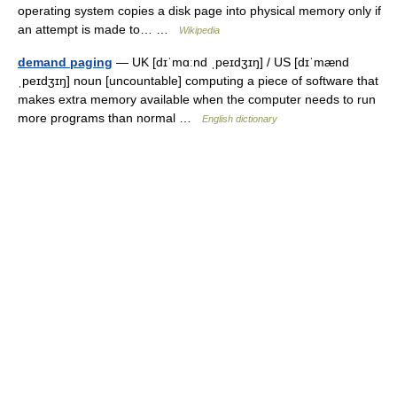
operating system copies a disk page into physical memory only if
an attempt is made to… …
Wikipedia
demand paging
— UK [dɪˈmɑːnd ˌpeɪdʒɪŋ] / US [dɪˈmænd
ˌpeɪdʒɪŋ] noun [uncountable] computing a piece of software that
makes extra memory available when the computer needs to run
more programs than normal …
English dictionary