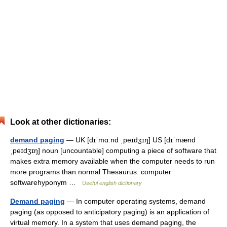
Look at other dictionaries:
demand paging
— UK [dɪˈmɑːnd ˌpeɪdʒɪŋ] US [dɪˈmænd
ˌpeɪdʒɪŋ] noun [uncountable] computing a piece of software that
makes extra memory available when the computer needs to run
more programs than normal Thesaurus: computer
softwarehyponym …
Useful english dictionary
Demand paging
— In computer operating systems, demand
paging (as opposed to anticipatory paging) is an application of
virtual memory. In a system that uses demand paging, the