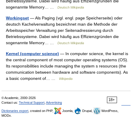
Betriebssysteme. Dabei wird häufig aus Effizienzgründen die
sogenannte Memory… …
Deutsch Wikipedia
Workingset
— Als Paging (vgl. engl. page Speicherseite) oder
deutsch Kachelverwaltung bezeichnet man die Methode der
Arbeitsspeicher Verwaltung per Seitenadressierung durch
Betriebssysteme. Dabei wird häufig aus Effizienzgründen die
sogenannte Memory… …
Deutsch Wikipedia
Kernel (computer science)
— In computer science, the kernel is
the central component of most computer operating systems (OS).
Its responsibilities include managing the system s resources (the
communication between hardware and software components). As
a basic component of… …
Wikipedia
© Academic, 2000-2026
18+
Contact us:
Technical Support
,
Advertising
Dictionaries export
, created on PHP,
Joomla,
Drupal,
WordPress,
MODx.